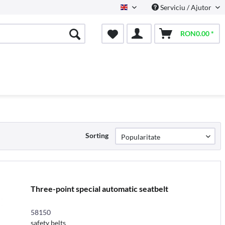
Serviciu / Ajutor
English
RON0.00 *
Sorting
Three-point special automatic seatbelt
58150
safety belts