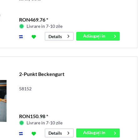
RON469.76 *
Livrare in 7-10 zile
Adăugați in
Details
coș
2-Punkt Beckengurt
58152
RON150.98 *
Livrare in 7-10 zile
Adăugați in
Details
coș