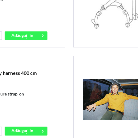
Adăugați in
coș
ty harness 400 cm
cure strap-on
Adăugați in
coș