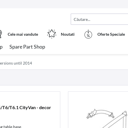
Cele mai vandute
Noutati
Oferte Speciale
op
Spare Part Shop
rsions until 2014
/T6/T6.1 CityVan - decor
g table base