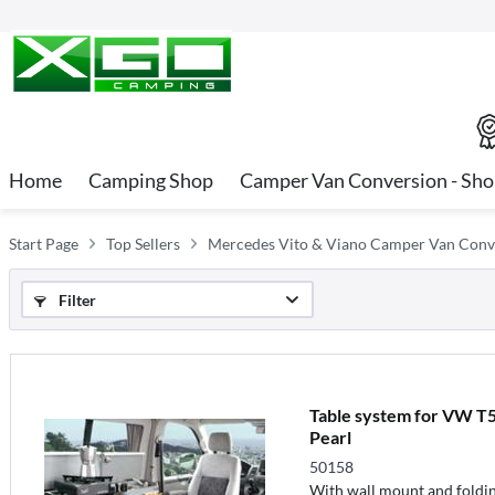
Home
Camping Shop
Camper Van Conversion - Sh
Start Page
Top Sellers
Mercedes Vito & Viano Camper Van Conve
Filter
Table system for VW T5
Pearl
50158
With wall mount and foldin