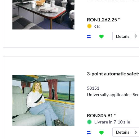
RON1,262.25 *
ca:
Details
3-point automatic safe
58151
Universally applicable - Se
RON305.91 *
Livrare in 7-10 zile
Details